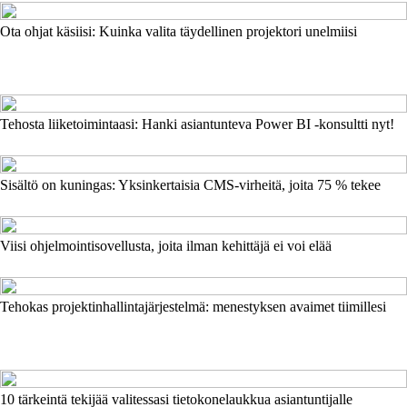
Ota ohjat käsiisi: Kuinka valita täydellinen projektori unelmiisi
Tehosta liiketoimintaasi: Hanki asiantunteva Power BI -konsultti nyt!
Sisältö on kuningas: Yksinkertaisia CMS-virheitä, joita 75 % tekee
Viisi ohjelmointisovellusta, joita ilman kehittäjä ei voi elää
Tehokas projektinhallintajärjestelmä: menestyksen avaimet tiimillesi
10 tärkeintä tekijää valitessasi tietokonelaukkua asiantuntijalle