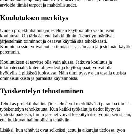
arvioida tiimisi tarpeet ja mahdollisuudet.
Koulutuksen merkitys
Uuden projektinhallintajärjestelmän käyttöönotto vaatii usein
koulutusta. On tärkeää, että kaikki tiimin jäsenet ymmärtävät
järjestelmän toiminnot ja osaavat käyttää sitä tehokkaasti.
Koulutussessiot voivat auttaa tiimiäsi sisäistämään järjestelmän käytön
paremmin.
Koulutuksen ei tarvitse olla vain alussa. Jatkuva koulutus ja
tukimateriaalit, kuten ohjevideot ja käyttöoppaat, voivat olla
hyödyllisiä pitkässä juoksussa. Näin tiimi pysyy ajan tasalla uusista
ominaisuuksista ja parhaista käytännöistä.
Työskentelyn tehostaminen
Tehokas projektinhallintajärjestelmä voi merkittävästi parantaa tiimisi
työskentelyn tehokkuutta. Kun kaikki työkalut ja tiedot löytyvät
yhdestä paikasta, tiimin jäsenet voivat keskittyä itse työhön sen sijaan,
että hukkuvat hallinnollisiin tehtäviin.
Lisäksi, kun tehtävät ovat selkeästi jaettu ja aikarajat tiedossa, työn