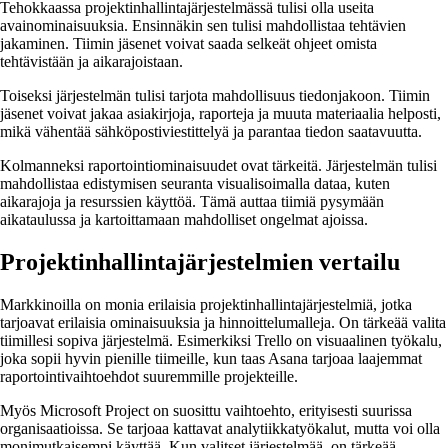
Tehokkaassa projektinhallintajärjestelmässä tulisi olla useita
avainominaisuuksia. Ensinnäkin sen tulisi mahdollistaa tehtävien
jakaminen. Tiimin jäsenet voivat saada selkeät ohjeet omista
tehtävistään ja aikarajoistaan.
Toiseksi järjestelmän tulisi tarjota mahdollisuus tiedonjakoon. Tiimin
jäsenet voivat jakaa asiakirjoja, raporteja ja muuta materiaalia helposti,
mikä vähentää sähköpostiviestittelyä ja parantaa tiedon saatavuutta.
Kolmanneksi raportointiominaisuudet ovat tärkeitä. Järjestelmän tulisi
mahdollistaa edistymisen seuranta visualisoimalla dataa, kuten
aikarajoja ja resurssien käyttöä. Tämä auttaa tiimiä pysymään
aikataulussa ja kartoittamaan mahdolliset ongelmat ajoissa.
Projektinhallintajärjestelmien vertailu
Markkinoilla on monia erilaisia projektinhallintajärjestelmiä, jotka
tarjoavat erilaisia ominaisuuksia ja hinnoittelumalleja. On tärkeää valita
tiimillesi sopiva järjestelmä. Esimerkiksi Trello on visuaalinen työkalu,
joka sopii hyvin pienille tiimeille, kun taas Asana tarjoaa laajemmat
raportointivaihtoehdot suuremmille projekteille.
Myös Microsoft Project on suosittu vaihtoehto, erityisesti suurissa
organisaatioissa. Se tarjoaa kattavat analytiikkatyökalut, mutta voi olla
monimutkaisempi käyttää. Kun valitset järjestelmää, on tärkeää