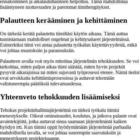
ennakoiminen ja aikatauluttaminen helpottuu. Tämä mahdollistaa
lisääntyneen tuottavuuden ja paremmat tiimihengitykset.
Palautteen kerääminen ja kehittäminen
On tärkeää kerätä palautetta tiimiltäsi käytön aikana. Tämä auttaa
tunnistamaan mahdolliset ongelmat ja kehitysalueet järjestelmässä.
Esimerkiksi tiimi voi antaa palautetta työkalun käytettävyydestä, mikä
voi johtaa muutoksiin ja parannuksiin.
Palautteen avulla voit myös mitoittaa järjestelmän tehokkuuden. Se voi
tarkoittaa, miten paljon aikaa tiimi säästää, miten hyvin projektit
pysyvät aikarajoissa tai miten sujuvasti työprosessi etenee. Nämä tiedot
ovat arvokkaita kehittämisprosessissa ja auttavat tekemään
valistuneempia päätöksiä tulevaisuudessa.
Yhteenveto tehokkuuden lisäämiseksi
Tehokas projektinhallintajärjestelmä on tärkeä työkalu tiimisi
menestykselle. Oikeat ominaisuudet, koulutus, ja jatkuva palaute ovat
avaintekijöitä, jotka auttavat sinua saamaan järjestelmästä kaiken
hyödyn irti. Kun tiimisi oppii hyödyntämään järjestelmää parhaalla
mahdollisella tavalla, se voi johtaa suurempiin saavutuksiin ja
menestykseen projekteissanne.