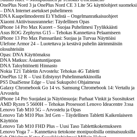
OnePlus Nord 3 ja OnePlus Nord CE 3 Lite 5G käyttöohjeet suomeksi
– DNA Internet asetukset puhelimeen
DNA Kaapelimodeemi Ei Yhdistä – Ongelmanratkaisuohjeet
Xiaomi Aktiivisuusranneke: Täydellinen Opas
iPhone 14 Pro Max Kuoret – Suojaa Puhelimesi Tyylikkäästi
Asus ROG Zephyrus G15 – Tehokas Kannettava Pelaamiseen
iPhone 13 Pro Max Panssarilasi: Suojaa ja Turvaa Näyttöäsi
Ulefone Armor 24 – Luotettava ja kestävä puhelin äärimmäisiin
olosuhteisiin
Opas: DNA Käyttömaksu
DNA Matkus: Asiantuntijaopas
DNA Taloyhtiönetti Hinnasto
Nokia T21 Tabletin Arvostelu: Tehokas 4G Tabletti
OnePlus 12 R – Uusi Edistynyt Puhelinmarkkinoilla
PS5 DualSense Edge – Uusi Sukupolvi Ohjaimessa
Galaxy Chromebook Go 14 vs. Samsung Chromebook 14: Vertailu ja
Arvostelu
iPhone 14 Pro Suojalasi ja Näytönsuoja: Parhaat Vinkit ja Suositukset
AMD Ryzen 5 5600H – Tehokas Prosessori Lenovo Ideacentre 3:ssa
Lenovo Tab M10 5G – Arvostelu ja Opas
Lenovo Tab M10 Plus 3rd Gen – Täydellinen Tabletti Kaikenlaiseen
Käyttöön
Lenovo Tab M10 FHD Plus – Uusi Taso Tablettikokemukseen
Lenovo Yoga 7 – Kannettava tietokone monipuolisilla ominaisuuksilla