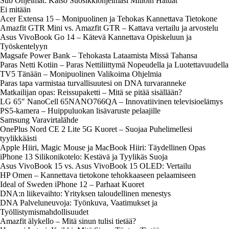
Sub Ohjelmat: Katso Suosikkiohjelmasi Milloin Haluat
Ei mitään
Acer Extensa 15 – Monipuolinen ja Tehokas Kannettava Tietokone
Amazfit GTR Mini vs. Amazfit GTR – Kattava vertailu ja arvostelu
Asus VivoBook Go 14 – Kätevä Kannettava Opiskeluun ja
Työskentelyyn
Magsafe Power Bank – Tehokasta Lataamista Missä Tahansa
Paras Netti Kotiin – Paras Nettiliittymä Nopeudella ja Luotettavuudella
TV5 Tänään – Monipuolinen Valikoima Ohjelmia
Paras tapa varmistaa turvallisuutesi on DNA turvaranneke
Matkailijan opas: Reissupaketti – Mitä se pitää sisällään?
LG 65″ NanoCell 65NANO766QA – Innovatiivinen televisioelämys
PS5-kamera – Huippuluokan lisävaruste pelaajille
Samsung Varavirtalähde
OnePlus Nord CE 2 Lite 5G Kuoret – Suojaa Puhelimellesi
tyylikkäästi
Apple Hiiri, Magic Mouse ja MacBook Hiiri: Täydellinen Opas
iPhone 13 Silikonikotelo: Kestävä ja Tyylikäs Suoja
Asus VivoBook 15 vs. Asus VivoBook 15 OLED: Vertailu
HP Omen – Kannettava tietokone tehokkaaseen pelaamiseen
Ideal of Sweden iPhone 12 – Parhaat Kuoret
DNA:n liikevaihto: Yrityksen taloudellinen menestys
DNA Palveluneuvoja: Työnkuva, Vaatimukset ja
Työllistymismahdollisuudet
Amazfit älykello – Mitä sinun tulisi tietää?