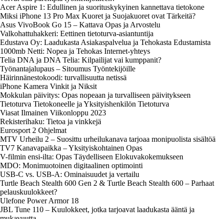
Acer Aspire 1: Edullinen ja suorituskykyinen kannettava tietokone
Miksi iPhone 13 Pro Max Kuoret ja Suojakuoret ovat Tärkeitä?
Asus VivoBook Go 15 – Kattava Opas ja Arvostelu
Valkohattuhakkeri: Eettinen tietoturva-asiantuntija
Edustava Oy: Laadukasta Asiakaspalvelua ja Tehokasta Edustamista
1000mb Netti: Nopea ja Tehokas Internet-yhteys
Telia DNA ja DNA Telia: Kilpailijat vai kumppanit?
Työnantajalupaus – Sitoumus Työntekijöille
Häirinnänestokoodi: turvallisuutta netissä
iPhone Kamera Vinkit ja Niksit
Mokkulan päivitys: Opas nopeaan ja turvalliseen päivitykseen
Tietoturva Tietokoneelle ja Yksityishenkilön Tietoturva
Viasat Ilmainen Viikonloppu 2023
Rekisterihaku: Tietoa ja vinkkejä
Eurosport 2 Ohjelmat
MTV Urheilu 2 – Suosittu urheilukanava tarjoaa monipuolista sisältöä
TV7 Kanavapaikka – Yksityiskohtainen Opas
V-filmin ensi-ilta: Opas Täydelliseen Elokuvakokemukseen
MDO: Monimuotoinen digitaalinen optimointi
USB-C vs. USB-A: Ominaisuudet ja vertailu
Turtle Beach Stealth 600 Gen 2 & Turtle Beach Stealth 600 – Parhaat
pelauskuulokkeet?
Ulefone Power Armor 18
JBL Tune 110 – Kuulokkeet, jotka tarjoavat laadukasta ääntä ja
mukavuutta