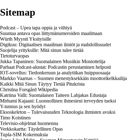
Sitemap
Podcast – Upea tapa oppia ja viihtyä
Suuntaa antava opas liittymänumeroiden maailmaan
Würth Myynti Yksityisille
Digikuu: Digitaalisen maailman ilmiöt ja mahdollisuudet
Suojelija yrityksille: Mitä sinun tulee tietää
Tietoturvaopas
Jukka Tapaninen: Suomalainen Musiikin Moniottelija
Parhaat Podcast-alustat: Podcastin perustaminen helposti
IOT-sovellus: Tiedonkeruun ja analytiikan huippuosaaja
Markko Vaarnas – Suomen menestyksekkäin moottorikelkkailija
Kaikki Mitä Sinun Täytyy Tietää Pitukrista
Christina Forsgård Wikipedia
Katriina Valli: Suomalaisen Taiteen Lahjakas Edustaja
Mirhami Kajaani: Luonnollinen ihmesieni terveyden tueksi
Y-tunnus ja sen hyödyt
Eksoskeleton – Tulevaisuuden Teknologia ihmisten avuksi
Timo Koistinen
Televisio-ohjelmat huomenna
Verkkokartta: Täydellinen Opas
Tupla-SIM Kokemuksia