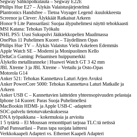
Segway Sähköpotkulauta – Segway E22E
Philips Hue E27 – Älykäs Valaistusjärjestelmä
Plantronics Handsfree – Tietoa Voyager Legend -kuulokkeesta
Screenor ja Clever: Älykkäät Ratkaisut Arkeen
Honor 9 Lite Panssarilasi: Suojaa älypuhelimesi näyttö tehokkaasti
MSI Katana: Tehokas Työkalu
NHL PS5: Uusi Sukupolvi Jääkiekkopelien Maailmassa
OnePlus 11 Puhelimen Kuoret – Täydellinen Opas
Philips Hue TV – Älykäs Valaistus Vielä Askeleen Edemmäs
Apple Watch SE – Moderni ja Monipuolinen Kello
DeltaCo Gaming: Pelaamisen huippumerkki
Älykello metalliranneke | Huawei Watch GT 3 42 mm
JBL Xtreme 3 ja JBL Xtreme – Vertailu ja Osto-Opas
Motorola G14
Anker 521: Tehokas Kannettava Laturi Arjen Avuksi
Anker PowerCore 5000: Tehokas Kannettava Laturi Matkalle ja
Arkeen
Anker USB C – Kannettavien laitteiden yhteensopivuuden pelastaja
Iphone 14 Kuoret: Paras Suoja Puhelimellesi
MacBookin HDMI- ja Apple USB-C -adapterit
SOC-palvelu tietoturvakeskuksessa
DNA työpaikkana – kokemuksia ja arvioita
1 5 tytärtä – El Moussan remonttipari tarjoaa TLC:tä netissä
iPad Panssarilasi – Paras tapa suojata laitteesi
Verkkokaapeli Adapteri vs. Ethernet Kaapeli Adapteri