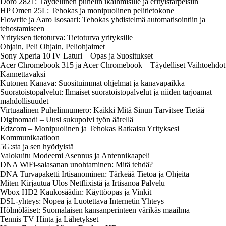
Doro 2821: Täydellinen puhelin ikäihmisille ja erityistarpeisiin
HP Omen 25L: Tehokas ja monipuolinen pelitietokone
Flowrite ja Aaro Isosaari: Tehokas yhdistelmä automatisointiin ja
tehostamiseen
Yrityksen tietoturva: Tietoturva yrityksille
Ohjain, Peli Ohjain, Peliohjaimet
Sony Xperia 10 IV Laturi – Opas ja Suositukset
Acer Chromebook 315 ja Acer Chromebook – Täydelliset Vaihtoehdot
Kannettavaksi
Kutonen Kanava: Suosituimmat ohjelmat ja kanavapaikka
Suoratoistopalvelut: Ilmaiset suoratoistopalvelut ja niiden tarjoamat
mahdollisuudet
Virtuaalinen Puhelinnumero: Kaikki Mitä Sinun Tarvitsee Tietää
Diginomadi – Uusi sukupolvi työn äärellä
Edzcom – Monipuolinen ja Tehokas Ratkaisu Yrityksesi
Kommunikaatioon
5G:sta ja sen hyödyistä
Valokuitu Modeemi Asennus ja Antennikaapeli
DNA WiFi-salasanan unohtaminen: Mitä tehdä?
DNA Turvapaketti Irtisanominen: Tärkeää Tietoa ja Ohjeita
Miten Kirjautua Ulos Netflixistä ja Irtisanoa Palvelu
Wbox HD2 Kaukosäädin: Käyttöopas ja Vinkit
DSL-yhteys: Nopea ja Luotettava Internetin Yhteys
Hölmöläiset: Suomalaisen kansanperinteen värikäs maailma
Tennis TV Hinta ja Lähetykset