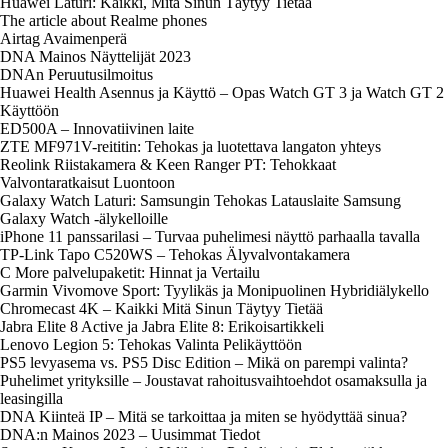
Huawei Laturi: Kaikki, Mitä Sinun Täytyy Tietää
The article about Realme phones
Airtag Avaimenperä
DNA Mainos Näyttelijät 2023
DNAn Peruutusilmoitus
Huawei Health Asennus ja Käyttö – Opas Watch GT 3 ja Watch GT 2
Käyttöön
ED500A – Innovatiivinen laite
ZTE MF971V-reititin: Tehokas ja luotettava langaton yhteys
Reolink Riistakamera & Keen Ranger PT: Tehokkaat
Valvontaratkaisut Luontoon
Galaxy Watch Laturi: Samsungin Tehokas Latauslaite Samsung
Galaxy Watch -älykelloille
iPhone 11 panssarilasi – Turvaa puhelimesi näyttö parhaalla tavalla
TP-Link Tapo C520WS – Tehokas Älyvalvontakamera
C More palvelupaketit: Hinnat ja Vertailu
Garmin Vivomove Sport: Tyylikäs ja Monipuolinen Hybridiälykello
Chromecast 4K – Kaikki Mitä Sinun Täytyy Tietää
Jabra Elite 8 Active ja Jabra Elite 8: Erikoisartikkeli
Lenovo Legion 5: Tehokas Valinta Pelikäyttöön
PS5 levyasema vs. PS5 Disc Edition – Mikä on parempi valinta?
Puhelimet yrityksille – Joustavat rahoitusvaihtoehdot osamaksulla ja
leasingilla
DNA Kiinteä IP – Mitä se tarkoittaa ja miten se hyödyttää sinua?
DNA:n Mainos 2023 – Uusimmat Tiedot