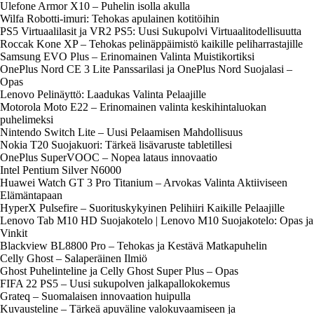
Ulefone Armor X10 – Puhelin isolla akulla
Wilfa Robotti-imuri: Tehokas apulainen kotitöihin
PS5 Virtuaalilasit ja VR2 PS5: Uusi Sukupolvi Virtuaalitodellisuutta
Roccak Kone XP – Tehokas pelinäppäimistö kaikille peliharrastajille
Samsung EVO Plus – Erinomainen Valinta Muistikortiksi
OnePlus Nord CE 3 Lite Panssarilasi ja OnePlus Nord Suojalasi –
Opas
Lenovo Pelinäyttö: Laadukas Valinta Pelaajille
Motorola Moto E22 – Erinomainen valinta keskihintaluokan
puhelimeksi
Nintendo Switch Lite – Uusi Pelaamisen Mahdollisuus
Nokia T20 Suojakuori: Tärkeä lisävaruste tabletillesi
OnePlus SuperVOOC – Nopea lataus innovaatio
Intel Pentium Silver N6000
Huawei Watch GT 3 Pro Titanium – Arvokas Valinta Aktiiviseen
Elämäntapaan
HyperX Pulsefire – Suorituskykyinen Pelihiiri Kaikille Pelaajille
Lenovo Tab M10 HD Suojakotelo | Lenovo M10 Suojakotelo: Opas ja
Vinkit
Blackview BL8800 Pro – Tehokas ja Kestävä Matkapuhelin
Celly Ghost – Salaperäinen Ilmiö
Ghost Puhelinteline ja Celly Ghost Super Plus – Opas
FIFA 22 PS5 – Uusi sukupolven jalkapallokokemus
Grateq – Suomalaisen innovaation huipulla
Kuvausteline – Tärkeä apuväline valokuvaamiseen ja