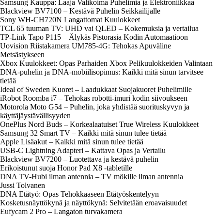
Samsung Kauppa: Laaja Valikoima Puhelimia ja Elektroniikkaa
Blackview BV7100 – Kestävä Puhelin Seikkailijalle
Sony WH-CH720N Langattomat Kuulokkeet
TCL 65 tuuman TV: UHD vai QLED – Kokemuksia ja vertailua
TP-Link Tapo P115 – Älykäs Pistorasia Kodin Automaatioon
Uovision Riistakamera UM785-4G: Tehokas Apuväline
Metsästykseen
Xbox Kuulokkeet: Opas Parhaiden Xbox Pelikuulokkeiden Valintaan
DNA-puhelin ja DNA-mobiilisopimus: Kaikki mitä sinun tarvitsee
tietää
Ideal of Sweden Kuoret – Laadukkaat Suojakuoret Puhelimille
iRobot Roomba i7 – Tehokas robotti-imuri kodin siivoukseen
Motorola Moto G54 – Puhelin, joka yhdistää suorituskyvyn ja
käyttäjäystävällisyyden
OnePlus Nord Buds – Korkealaatuiset True Wireless Kuulokkeet
Samsung 32 Smart TV – Kaikki mitä sinun tulee tietää
Apple Lisäakut – Kaikki mitä sinun tulee tietää
USB-C Lightning Adapteri – Kattava Opas ja Vertailu
Blackview BV7200 – Luotettava ja kestävä puhelin
Erikoistunut suoja Honor Pad X8 -tabletille
DNA TV-Hubi ilman antennia – TV mökille ilman antennia
Jussi Tolvanen
DNA Etätyö: Opas Tehokkaaseen Etätyöskentelyyn
Kosketusnäyttökynä ja näyttökynä: Selvitetään eroavaisuudet
Eufycam 2 Pro – Langaton turvakamera