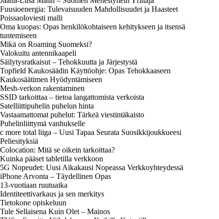
Jaana-Liisa Malin – Suomen Menestynein Yrittäjä
Fuusioenergia: Tulevaisuuden Mahdollisuudet ja Haasteet
Poissaoloviesti malli
Oma kuopas: Opas henkilökohtaiseen kehitykseen ja itsensä
tuntemiseen
Mikä on Roaming Suomeksi?
Valokuitu antennikaapeli
Säilytysratkaisut – Tehokkuutta ja Järjestystä
Topfield Kaukosäädin Käyttöohje: Opas Tehokkaaseen
Kaukosäätimen Hyödyntämiseen
Mesh-verkon rakentaminen
SSID tarkoittaa – tietoa langattomista verkoista
Satelliittipuhelin puhelun hinta
Vastaamattomat puhelut: Tärkeä viestintäkaisto
Puhelinliittymä vanhukselle
c more total liiga – Uusi Tapaa Seurata Suosikkijoukkueesi
Peliesityksiä
Colocation: Mitä se oikein tarkoittaa?
Kuinka pääset tabletilla verkkoon
5G Nopeudet: Uusi Aikakausi Nopeassa Verkkoyhteydessä
iPhone Arvonta – Täydellinen Opas
13-vuotiaan ruutuaika
Identiteettivarkaus ja sen merkitys
Tietokone opiskeluun
Tule Sellaisena Kuin Olet – Mainos