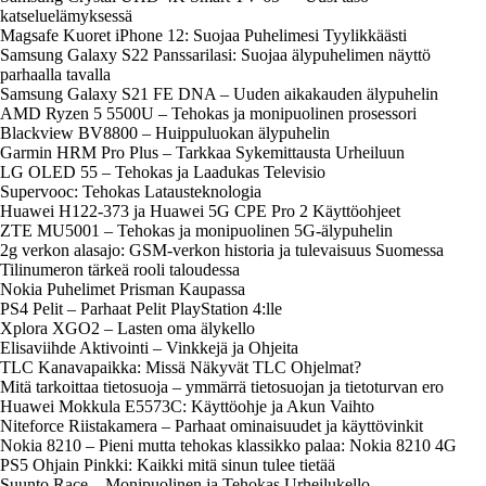
katseluelämyksessä
Magsafe Kuoret iPhone 12: Suojaa Puhelimesi Tyylikkäästi
Samsung Galaxy S22 Panssarilasi: Suojaa älypuhelimen näyttö
parhaalla tavalla
Samsung Galaxy S21 FE DNA – Uuden aikakauden älypuhelin
AMD Ryzen 5 5500U – Tehokas ja monipuolinen prosessori
Blackview BV8800 – Huippuluokan älypuhelin
Garmin HRM Pro Plus – Tarkkaa Sykemittausta Urheiluun
LG OLED 55 – Tehokas ja Laadukas Televisio
Supervooc: Tehokas Latausteknologia
Huawei H122-373 ja Huawei 5G CPE Pro 2 Käyttöohjeet
ZTE MU5001 – Tehokas ja monipuolinen 5G-älypuhelin
2g verkon alasajo: GSM-verkon historia ja tulevaisuus Suomessa
Tilinumeron tärkeä rooli taloudessa
Nokia Puhelimet Prisman Kaupassa
PS4 Pelit – Parhaat Pelit PlayStation 4:lle
Xplora XGO2 – Lasten oma älykello
Elisaviihde Aktivointi – Vinkkejä ja Ohjeita
TLC Kanavapaikka: Missä Näkyvät TLC Ohjelmat?
Mitä tarkoittaa tietosuoja – ymmärrä tietosuojan ja tietoturvan ero
Huawei Mokkula E5573C: Käyttöohje ja Akun Vaihto
Niteforce Riistakamera – Parhaat ominaisuudet ja käyttövinkit
Nokia 8210 – Pieni mutta tehokas klassikko palaa: Nokia 8210 4G
PS5 Ohjain Pinkki: Kaikki mitä sinun tulee tietää
Suunto Race – Monipuolinen ja Tehokas Urheilukello