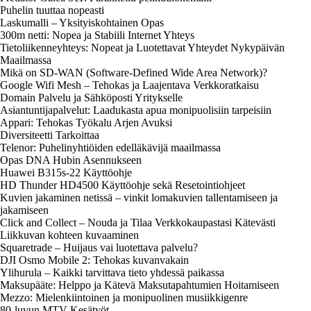
Puhelin tuuttaa nopeasti
Laskumalli – Yksityiskohtainen Opas
300m netti: Nopea ja Stabiili Internet Yhteys
Tietoliikenneyhteys: Nopeat ja Luotettavat Yhteydet Nykypäivän
Maailmassa
Mikä on SD-WAN (Software-Defined Wide Area Network)?
Google Wifi Mesh – Tehokas ja Laajentava Verkkoratkaisu
Domain Palvelu ja Sähköposti Yritykselle
Asiantuntijapalvelut: Laadukasta apua monipuolisiin tarpeisiin
Appari: Tehokas Työkalu Arjen Avuksi
Diversiteetti Tarkoittaa
Telenor: Puhelinyhtiöiden edelläkävijä maailmassa
Opas DNA Hubin Asennukseen
Huawei B315s-22 Käyttöohje
HD Thunder HD4500 Käyttöohje sekä Resetointiohjeet
Kuvien jakaminen netissä – vinkit lomakuvien tallentamiseen ja
jakamiseen
Click and Collect – Nouda ja Tilaa Verkkokaupastasi Kätevästi
Liikkuvan kohteen kuvaaminen
Squaretrade – Huijaus vai luotettava palvelu?
DJI Osmo Mobile 2: Tehokas kuvanvakain
Ylihurula – Kaikki tarvittava tieto yhdessä paikassa
Maksupääte: Helppo ja Kätevä Maksutapahtumien Hoitamiseen
Mezzo: Mielenkiintoinen ja monipuolinen musiikkigenre
80-luvun MTV Kesätyöt