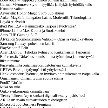
Doro 6821 – helppokäyttöinen puhelin ikäihmisille
Garmin Vivomove Style – Tyylikäs ja älykäs hybridiälykello
Kunnian valinta
Arvostelu: Honor Magic 5 Pro Suojakuori
Anker MagSafe: Langaton Lataus Modernilla Teknologialla
Löydä AirPodsit
iPad Pro 12,9 – Kannattaako Tarjous Hyödyntää?
iPhone 12 Pro Max Kuoret ja Suojakotelot
Asus TUF Gaming A17
Älykellon Suomenkielinen Valikko – Opas ja vinkit käyttöön
Samsung Galaxy -puhelimen laturit
PlayStation 5 Pelit
Acer ED273U: Tehokas Pelinäyttö Kaikenlaisiin Tarpeisiin
Referenssit: Tärkeä osa onnistunutta työnhakua ja menestyvää
liiketoimintaa
Pääsynhallinta organisaatiosi tietoturvan kulmakivenä
GPTW: Parempi työympäristö yrityksessäsi
Henkilöstöedut: Työntekijän hyvinvoinnin tukeminen työpaikalla
Omanlainen: Omaan tyyliin sopiva elämä
Puoli7 Tänään
Mikä on siilo
Onko synkronointi kannattavaa?
Tietotyöläinen: Arjen sankari digitaalisessa ympäristössä
AR Lasit: Avain tulevaisuuden teknologiaan
Microsoft 365 Business Premium