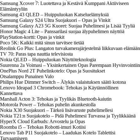
Samsung Xcover 7: Luotettava ja Kestävä Kumppani Aktiiviseen
Elämäntyyliin
Samsung 43 QLED – Huippuluokan Katseluelämyksiä
Samsung Galaxy S24 Ultra Suojakuori – Opas ja Vinkit
Samsung Galaxy A23 5G Kuoret: Suojaa Puhelimesi ja Lisää Tyyliä
Honor Magic 4 Lite – Panssarilasi suojaa älypuhelimen näyttöä
PlayStation-kortti: Opas ja vinkit
Poco 5K: Kaikki mitä sinun tarvitsee tietää
Reolink Go Plus: Langaton turvakamerajärjestelmä liikkuvaan elämään
TV 70: Paras tapa nauttia televisiosta
Nokia QLED – Huippuluokan Näyttöteknologia
Suurenna 2a Voimasi – Yksinkertainen Opas Parempaan Hyvinvointiin
OnePlus Nord 2T Puhelinkotelo: Opas ja Suositukset
Otsalamppu Punainen Valo
Philips Hue Dimmer Switch – Älykäs valaistuksen säätö kotona
Lenovo Ideapad 3 Chromebook: Tehokas ja Käytännöllinen
Kannettava
Marshall Acton 3: Tehokas ja Tyylikäs Bluetooth-kaiutin
Motorola Power – Tehokas puhelin akunkestolla
Nokia X30 Suojakuori – Tärkeä lisävaruste puhelimellesi
Nokia T21:n Suojakotelo – Pidä Puhelimesi Turvassa ja Tyylikkäänä
HyperX Cloud Earbuds: Arvostelu ja Opas
Roomba i5 – Tehokas Robotti-imuri Kotiisi
Lenovo Tab P11 Suojakotelo – Laadukas Kotelo Tablettisi
Turvaamiseen