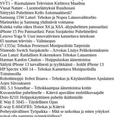
SVT1 – Ruotsalaisen Television Kiehtova Maailma
Viasat Nature – Luontoelämyksiä Ruudussasi
Siirtyykö Puhelimen Kello Automaattisesti?
Samsung 15W Laturi: Tehokas ja Nopea Latausvaihtoehto
Marimekko ja Samsung yhdistävät voimansa
Kuinka valita oikea Honor X6 ja X6A -älypuhelimen panssarilasi
iPhone 15 Pro Panssarilasi: Paras Suojakeino Puhelimellesi
Lenovo Yoga 9: Uusi innovatiivinen kannettava tietokone
65 tuuman televisio – Valintaopas
i7-1355u: Tehokas Prosessori Monipuolisiin Tarpeisiin
Nintendo Switch Suojakotelo – Arvokas Lisäys Pelikokemukseen
Gan Laturi: Raidallisen Kokemuksen Tehokas Lataaminen
Harman Kardon Citation – Huippuluokan äänentoistoa
Säilytä iPhone 13 turvallisesti ja tyylikkäästi – holdit iPhone 13
HP Spectre x360 14 – Tehokas Kannettava Monipuolisilla
Toiminnoilla
Robottimoppi: Irobot Braava – Tehokas ja Käytännöllinen Apulainen
Arjen Siivoukseen
JBL 5.1 Soundbar – Tehokkaampaa äänentoistoa kotiin
Kuvausteline puhelimelle – Kätevä apuväline mobiilikuvaajalle
Doro 8210: Helppokäyttöinen puhelin ikäihmisille
E Way E 5045 – Täydellinen Opas
E-way E-6045FRS: Tehokas ja Kätevä
Perheystävällinen Työpaikka – Mitä se tarkoittaa ja miten yritykset
voivat olla parempia työntekijöilleen?