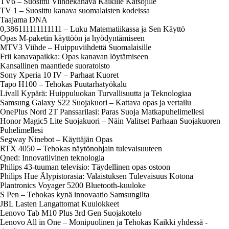
TV6 – Suosittu Viihdekanava Kaikille Katsojille
TV 1 – Suosittu kanava suomalaisten kodeissa
Taajama DNA
0,386111111111111 – Luku Matematiikassa ja Sen Käyttö
Opas M-paketin käyttöön ja hyödyntämiseen
MTV3 Viihde – Huippuviihdettä Suomalaisille
Frii kanavapaikka: Opas kanavan löytämiseen
Kansallinen maantiede suoratoisto
Sony Xperia 10 IV – Parhaat Kuoret
Tapo H100 – Tehokas Puutarhatyökalu
Livall Kypärä: Huippuluokan Turvallisuutta ja Teknologiaa
Samsung Galaxy S22 Suojakuori – Kattava opas ja vertailu
OnePlus Nord 2T Panssarilasi: Paras Suoja Matkapuhelimellesi
Honor Magic5 Lite Suojakuori – Näin Valitset Parhaan Suojakuoren
Puhelimellesi
Segway Ninebot – Käyttäjän Opas
RTX 4050 – Tehokas näytönohjain tulevaisuuteen
Qned: Innovatiivinen teknologia
Philips 43-tuuman televisio: Täydellinen opas ostoon
Philips Hue Älypistorasia: Valaistuksen Tulevaisuus Kotona
Plantronics Voyager 5200 Bluetooth-kuuloke
S Pen – Tehokas kynä innovaatio Samsungilta
JBL Lasten Langattomat Kuulokkeet
Lenovo Tab M10 Plus 3rd Gen Suojakotelo
Lenovo All in One – Monipuolinen ja Tehokas Kaikki yhdessä -