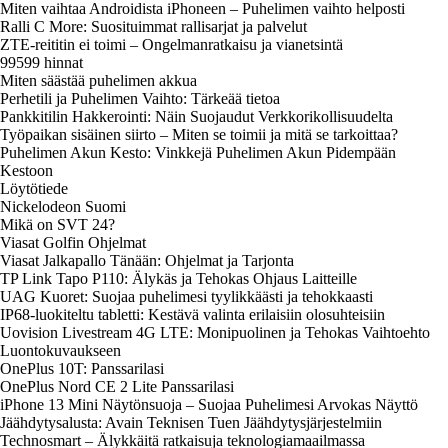
Miten vaihtaa Androidista iPhoneen – Puhelimen vaihto helposti
Ralli C More: Suosituimmat rallisarjat ja palvelut
ZTE-reititin ei toimi – Ongelmanratkaisu ja vianetsintä
99599 hinnat
Miten säästää puhelimen akkua
Perhetili ja Puhelimen Vaihto: Tärkeää tietoa
Pankkitilin Hakkerointi: Näin Suojaudut Verkkorikollisuudelta
Työpaikan sisäinen siirto – Miten se toimii ja mitä se tarkoittaa?
Puhelimen Akun Kesto: Vinkkejä Puhelimen Akun Pidempään
Kestoon
Löytötiede
Nickelodeon Suomi
Mikä on SVT 24?
Viasat Golfin Ohjelmat
Viasat Jalkapallo Tänään: Ohjelmat ja Tarjonta
TP Link Tapo P110: Älykäs ja Tehokas Ohjaus Laitteille
UAG Kuoret: Suojaa puhelimesi tyylikkäästi ja tehokkaasti
IP68-luokiteltu tabletti: Kestävä valinta erilaisiin olosuhteisiin
Uovision Livestream 4G LTE: Monipuolinen ja Tehokas Vaihtoehto
Luontokuvaukseen
OnePlus 10T: Panssarilasi
OnePlus Nord CE 2 Lite Panssarilasi
iPhone 13 Mini Näytönsuoja – Suojaa Puhelimesi Arvokas Näyttö
Jäähdytysalusta: Avain Teknisen Tuen Jäähdytysjärjestelmiin
Technosmart – Älykkäitä ratkaisuja teknologiamaailmassa