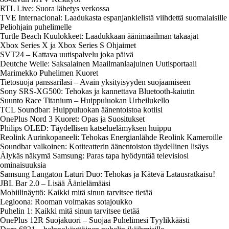
RTL Live: Suora lähetys verkossa
TVE Internacional: Laadukasta espanjankielistä viihdettä suomalaisille
Peliohjain puhelimelle
Turtle Beach Kuulokkeet: Laadukkaan äänimaailman takaajat
Xbox Series X ja Xbox Series S Ohjaimet
SVT24 – Kattava uutispalvelu joka päivä
Deutche Welle: Saksalainen Maailmanlaajuinen Uutisportaali
Marimekko Puhelimen Kuoret
Tietosuoja panssarilasi – Avain yksityisyyden suojaamiseen
Sony SRS-XG500: Tehokas ja kannettava Bluetooth-kaiutin
Suunto Race Titanium – Huippuluokan Urheilukello
TCL Soundbar: Huippuluokan äänentoistoa kotiisi
OnePlus Nord 3 Kuoret: Opas ja Suositukset
Philips OLED: Täydellisen katseluelämyksen huippu
Reolink Aurinkopaneeli: Tehokas Energianlähde Reolink Kameroille
Soundbar valkoinen: Kotiteatterin äänentoiston täydellinen lisäys
Älykäs näkymä Samsung: Paras tapa hyödyntää televisiosi
ominaisuuksia
Samsung Langaton Laturi Duo: Tehokas ja Kätevä Latausratkaisu!
JBL Bar 2.0 – Lisää Äänielämääsi
Mobiilinäyttö: Kaikki mitä sinun tarvitsee tietää
Legioona: Rooman voimakas sotajoukko
Puhelin 1: Kaikki mitä sinun tarvitsee tietää
OnePlus 12R Suojakuori – Suojaa Puhelimesi Tyylikkäästi