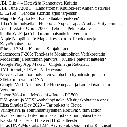
JBL Clip 4 – Kätevä ja Kannettava Kaiutin
JBL Tune 720BT – Langattomat Kuulokkeet Äänen Ystäville
i3-1215u – Tehokas suoritin arjen tarpeisiin
MagSafe PopSocket: Kannattaako hankkia?
Tilaa Y-tunnuksella – Helppo ja Nopea Tapaa Aloittaa Yritystoiminta
Acer Predator Orion 7000 – Tehokas Pelitietokone
iPadin Wi-Fi ja Cellular -ominaisuuksien vertailu
Apple Näppäimistö: Magic Keyboardin Tehokkuus ja
Käyttömukavuus
iPhone 12 Mini Kuoret ja Suojakuoret
Sagemcom F-266: Tehokas ja Monipuolinen Verkkoreititin
Modeemin ja reitittimen päivitys – Kuinka päivität laitteesi?
Google Play App Maksu – Ongelmat ja Ratkaisut
TV1 Suorat ja DNA TV Televisioon
Noccela: Luonnonmukainen vaihtoehto hyönteistorjuntaan
SIM-kortin vaihto DNA:lla
Google Mesh Asennus: Tie Nopeampaan ja Luotettavampaan
Verkkoon
Inteno Valokuitu Modeemi – Inteno FG500
DSL-portti ja VDSL-puhelinpistoke: Yksityiskohtainen opas
Elisa Singles Day 2023 – Tarjoukset ja Tietoa
Viihdyttävä ja Toiminnantäyteinen elokuva: v film action
Avainasunnot: Tärkeimmät asiat, jotka sinun pitäisi tietää
Kaikki Mitä Tiedät Huawei B160-laitteesta
Paras DNA.Mokkula/1234: Arvostelut, Ongelmat ja Ratkaisut