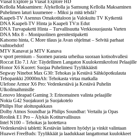
Viasat Explore ja Viasat Explore HD
Kellolla Maksaminen: Älykellolla ja Samsung Kellolla Maksaminen
Puhelimen laturi kuumenee – Miksi ja mitä tehdä?
Kaapeli-TV Asennus Omakotitaloon ja Valokuitu TV Kytkentä
DNA Kaapeli-TV Hinta ja Kaapeli TV:n Edut
DNA Turvapaketti Hinta – Turvallisuutta Verkkosuojausta Varten
DNA Mix 8 – Monipuolinen geenitestipaketti
Katsomo hinta, C More tilaus ja Avan ohjelmat – Selvitä parhaat
vaihtoehdot!
MTV Kanavat ja MTV Kanava
v sport premium – Suomen parasta urheilua suoraan kotisohvallesi
Roccat Elo 7.1 Air: Täydellinen Langaton Kuulokemikrofoni Pelaajille
Honor X6 Kuoret: Suojaa Puhelimesi Tyylikkäästi
Segway Ninebot Max G30: Tehokas ja Kestävä Sähköpotkulauta
Tehopankki 20000mAh: Tehokasta virtaa matkalla
Ulefone Armor X6 Pro: Vedenkestävä ja Kestävä Puhelin
Ulkoilmaihmisille
Lenovo Ideapad Gaming 3: Erinomainen valinta pelaajille
Nokia G42 Suojakuori ja Suojakotelo
Philips Hue aloituspakkaus
Dolby Atmos Soundbar ja Philips Soundbar: Vertailu ja Opas
Reolink E1 Pro – Älykäs Kotiturvallisuus
Intel N100 – Tehokas ja luotettava
Vedenkestävä tabletti: Kestävän laitteen hyödyt ja vinkit valintaan
Huawei FreeBuds: Tyylikkäät ja laadukkaat langattomat kuulokkeet