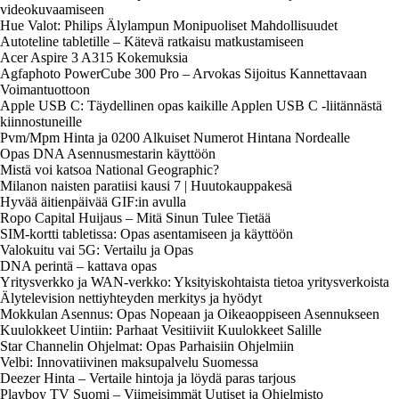
videokuvaamiseen
Hue Valot: Philips Älylampun Monipuoliset Mahdollisuudet
Autoteline tabletille – Kätevä ratkaisu matkustamiseen
Acer Aspire 3 A315 Kokemuksia
Agfaphoto PowerCube 300 Pro – Arvokas Sijoitus Kannettavaan
Voimantuottoon
Apple USB C: Täydellinen opas kaikille Applen USB C -liitännästä
kiinnostuneille
Pvm/Mpm Hinta ja 0200 Alkuiset Numerot Hintana Nordealle
Opas DNA Asennusmestarin käyttöön
Mistä voi katsoa National Geographic?
Milanon naisten paratiisi kausi 7 | Huutokauppakesä
Hyvää äitienpäivää GIF:in avulla
Ropo Capital Huijaus – Mitä Sinun Tulee Tietää
SIM-kortti tabletissa: Opas asentamiseen ja käyttöön
Valokuitu vai 5G: Vertailu ja Opas
DNA perintä – kattava opas
Yritysverkko ja WAN-verkko: Yksityiskohtaista tietoa yritysverkoista
Älytelevision nettiyhteyden merkitys ja hyödyt
Mokkulan Asennus: Opas Nopeaan ja Oikeaoppiseen Asennukseen
Kuulokkeet Uintiin: Parhaat Vesitiiviit Kuulokkeet Salille
Star Channelin Ohjelmat: Opas Parhaisiin Ohjelmiin
Velbi: Innovatiivinen maksupalvelu Suomessa
Deezer Hinta – Vertaile hintoja ja löydä paras tarjous
Playboy TV Suomi – Viimeisimmät Uutiset ja Ohjelmisto