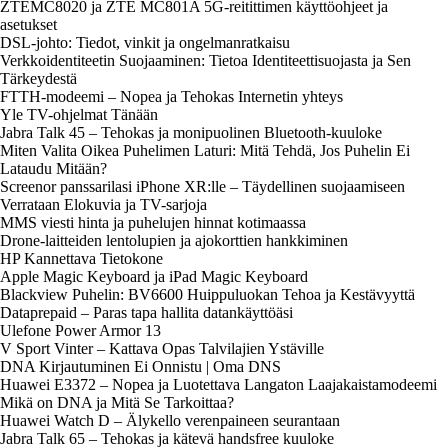
ZTEMC8020 ja ZTE MC801A 5G-reitittimen käyttöohjeet ja
asetukset
DSL-johto: Tiedot, vinkit ja ongelmanratkaisu
Verkkoidentiteetin Suojaaminen: Tietoa Identiteettisuojasta ja Sen
Tärkeydestä
FTTH-modeemi – Nopea ja Tehokas Internetin yhteys
Yle TV-ohjelmat Tänään
Jabra Talk 45 – Tehokas ja monipuolinen Bluetooth-kuuloke
Miten Valita Oikea Puhelimen Laturi: Mitä Tehdä, Jos Puhelin Ei
Lataudu Mitään?
Screenor panssarilasi iPhone XR:lle – Täydellinen suojaamiseen
Verrataan Elokuvia ja TV-sarjoja
MMS viesti hinta ja puhelujen hinnat kotimaassa
Drone-laitteiden lentolupien ja ajokorttien hankkiminen
HP Kannettava Tietokone
Apple Magic Keyboard ja iPad Magic Keyboard
Blackview Puhelin: BV6600 Huippuluokan Tehoa ja Kestävyyttä
Dataprepaid – Paras tapa hallita datankäyttöäsi
Ulefone Power Armor 13
V Sport Vinter – Kattava Opas Talvilajien Ystäville
DNA Kirjautuminen Ei Onnistu | Oma DNS
Huawei E3372 – Nopea ja Luotettava Langaton Laajakaistamodeemi
Mikä on DNA ja Mitä Se Tarkoittaa?
Huawei Watch D – Älykello verenpaineen seurantaan
Jabra Talk 65 – Tehokas ja kätevä handsfree kuuloke