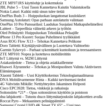
ZTE MF971RS käyttöohje ja kokemuksia
JBL Pulse 5 – Uusi Tason Kannettava Kaiutin Valaistuksella
Nokia Laturi: Kaikki mitä sinun tulee tietää
OnePlus Buds 3 – Huippuluokan langattomat kuulokkeet
Samsung Autolaturi: Opas parhaan autolaturin valintaan
OnePlus 10 Pro Panssarilasi: Laadukas Suojalasi Matkapuhelimellesi
Laitteet – Tarpeellisia välineitä arkeen ja työhön
Oled Pelinäyttö: Huippuluokan Tekniikkaa Pelaajille
iPhone 13 Pro Kuoret: Suojaa Puhelimesi tyylikkäästi
Asus ROG Flow X13 – Tehokas Kannettava Pelikone
Doro Tabletti: Käyttäjäystävällinen ja Luotettava Vaihtoehto
Garmin Sykevyö – Parhaat sykemittarit kuntoiluun ja treenaamiseen
ZTE MF910: Nopea ja luotettava mobiilireititin
IoT Liittymä vs. M2M Liittymä
Asiakastiedote – Tietoa ja ohjeita asiakkaillemme
Huawei Älyranneke – Tehokas ja Monipuolinen Valinta Aktiiviseen
Elämäntapaan
Xiaomi Tabletti – Uusi Käyttökokemus Teknologiamaailmassa
DNA Mobiilivarmenne Hinta – Kaikki tarvitsemasi tiedot
4G Vahvistin Mökille: Nettiyhteyden Jakaminen Helposti
Cisco EPC3928: Tietoa, vinkkejä ja ratkaisuja
Soitonsiirto *21* – Opas soitonsiirron käyttöön ja poistoon
dna lahjakortti – Tutustu dna:n liittymätarjouksiin lahjakorttien avulla
Roccat Pyro – Mekaaninen pelinäppäimistö
Samsung Crystal UHD 4K Smart TV 65″ – Uusi taso