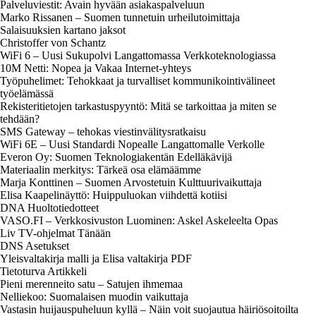
Palveluviestit: Avain hyvään asiakaspalveluun
Marko Rissanen – Suomen tunnetuin urheilutoimittaja
Salaisuuksien kartano jaksot
Christoffer von Schantz
WiFi 6 – Uusi Sukupolvi Langattomassa Verkkoteknologiassa
10M Netti: Nopea ja Vakaa Internet-yhteys
Työpuhelimet: Tehokkaat ja turvalliset kommunikointivälineet
työelämässä
Rekisteritietojen tarkastuspyyntö: Mitä se tarkoittaa ja miten se
tehdään?
SMS Gateway – tehokas viestinvälitysratkaisu
WiFi 6E – Uusi Standardi Nopealle Langattomalle Verkolle
Everon Oy: Suomen Teknologiakentän Edelläkävijä
Materiaalin merkitys: Tärkeä osa elämäämme
Marja Konttinen – Suomen Arvostetuin Kulttuurivaikuttaja
Elisa Kaapelinäyttö: Huippuluokan viihdettä kotiisi
DNA Huoltotiedotteet
VASO.FI – Verkkosivuston Luominen: Askel Askeleelta Opas
Liv TV-ohjelmat Tänään
DNS Asetukset
Yleisvaltakirja malli ja Elisa valtakirja PDF
Tietoturva Artikkeli
Pieni merenneito satu – Satujen ihmemaa
Nelliekoo: Suomalaisen muodin vaikuttaja
Vastasin huijauspuheluun kyllä – Näin voit suojautua häiriösoitoilta