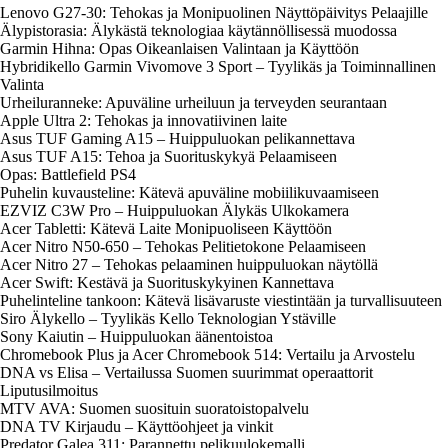
Lenovo G27-30: Tehokas ja Monipuolinen Näyttöpäivitys Pelaajille
Älypistorasia: Älykästä teknologiaa käytännöllisessä muodossa
Garmin Hihna: Opas Oikeanlaisen Valintaan ja Käyttöön
Hybridikello Garmin Vivomove 3 Sport – Tyylikäs ja Toiminnallinen
Valinta
Urheiluranneke: Apuväline urheiluun ja terveyden seurantaan
Apple Ultra 2: Tehokas ja innovatiivinen laite
Asus TUF Gaming A15 – Huippuluokan pelikannettava
Asus TUF A15: Tehoa ja Suorituskykyä Pelaamiseen
Opas: Battlefield PS4
Puhelin kuvausteline: Kätevä apuväline mobiilikuvaamiseen
EZVIZ C3W Pro – Huippuluokan Älykäs Ulkokamera
Acer Tabletti: Kätevä Laite Monipuoliseen Käyttöön
Acer Nitro N50-650 – Tehokas Pelitietokone Pelaamiseen
Acer Nitro 27 – Tehokas pelaaminen huippuluokan näytöllä
Acer Swift: Kestävä ja Suorituskykyinen Kannettava
Puhelinteline tankoon: Kätevä lisävaruste viestintään ja turvallisuuteen
Siro Älykello – Tyylikäs Kello Teknologian Ystäville
Sony Kaiutin – Huippuluokan äänentoistoa
Chromebook Plus ja Acer Chromebook 514: Vertailu ja Arvostelu
DNA vs Elisa – Vertailussa Suomen suurimmat operaattorit
Liputusilmoitus
MTV AVA: Suomen suosituin suoratoistopalvelu
DNA TV Kirjaudu – Käyttöohjeet ja vinkit
Predator Galea 311: Parannettu pelikuulokemalli