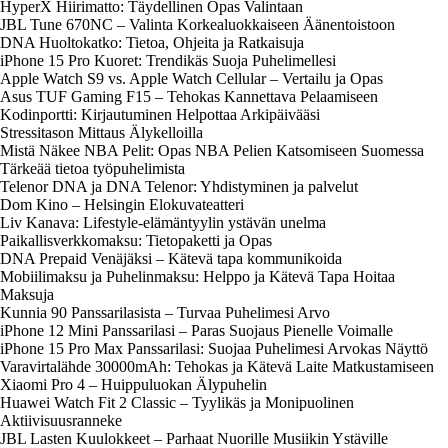
HyperX Hiirimatto: Täydellinen Opas Valintaan
JBL Tune 670NC – Valinta Korkealuokkaiseen Äänentoistoon
DNA Huoltokatko: Tietoa, Ohjeita ja Ratkaisuja
iPhone 15 Pro Kuoret: Trendikäs Suoja Puhelimellesi
Apple Watch S9 vs. Apple Watch Cellular – Vertailu ja Opas
Asus TUF Gaming F15 – Tehokas Kannettava Pelaamiseen
Kodinportti: Kirjautuminen Helpottaa Arkipäivääsi
Stressitason Mittaus Älykelloilla
Mistä Näkee NBA Pelit: Opas NBA Pelien Katsomiseen Suomessa
Tärkeää tietoa työpuhelimista
Telenor DNA ja DNA Telenor: Yhdistyminen ja palvelut
Dom Kino – Helsingin Elokuvateatteri
Liv Kanava: Lifestyle-elämäntyylin ystävän unelma
Paikallisverkkomaksu: Tietopaketti ja Opas
DNA Prepaid Venäjäksi – Kätevä tapa kommunikoida
Mobiilimaksu ja Puhelinmaksu: Helppo ja Kätevä Tapa Hoitaa
Maksuja
Kunnia 90 Panssarilasista – Turvaa Puhelimesi Arvo
iPhone 12 Mini Panssarilasi – Paras Suojaus Pienelle Voimalle
iPhone 15 Pro Max Panssarilasi: Suojaa Puhelimesi Arvokas Näyttö
Varavirtalähde 30000mAh: Tehokas ja Kätevä Laite Matkustamiseen
Xiaomi Pro 4 – Huippuluokan Älypuhelin
Huawei Watch Fit 2 Classic – Tyylikäs ja Monipuolinen
Aktiivisuusranneke
JBL Lasten Kuulokkeet – Parhaat Nuorille Musiikin Ystäville