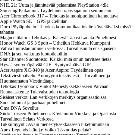
NHL 21: Uutta ja jännittävää pelaamista PlayStation 4:llä
Samsung Paikannin: Täydellinen opas sijainnin seurantaan
Acer Chromebook 317 – Tehokas ja monipuolinen kannettava
Apple Watch SE – GPS ja Cellular
Doro Pöytäpuhelin: Tehokas kommunikaatiolaite käytettäväksi missä
tahansa
Magneettilaturi: Tehokas ja Kätevä Tapasi Ladata Puhelimesi
Honor Watch GS 3 Sport – Urheilun Hehkuva Kumppani
Vahva tunnistautuminen verkossa: Turvallisuutta ensisijaisena
DNA ja sen vaikutus luottotietoihin
Star Channel Suoratoisto: Kaikki mitä sinun tarvitsee tietää
Hyvää syntymäpäivää GIF | Syntymäpäivä GIF
Acer Aspire XC-840 ja Acer Aspire: Täydellinen opas
Tekstiviestipalvelu: Anonyymi tekstiviesti – Turvallinen ja
Huomaamaton Viestintätapa
Tehokas Työmoodi: Vinkit Menestyksekkääseen Päivään
Reunalaskenta: Tulevaisuuden teknologia
Sisäiset verkot: Lan-verkkojen merkitys organisaatioissa
Suosituimmat ja parhaat puhelimet
Oma DNA Sovellus
Siirto Toiseen Puhelimeen: Käytännön Vinkkejä ja Opastusta
Turvallinen Selaus Verkossa
Tukkumyynti: Avain menestyksekkääseen liiketoimintaan
Apex Legends ikäraja: Voiko 12-vuotias pelata?