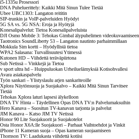
i5-1335u Prosessori
DNA Puheluerittely: Kaikki Mitä Sinun Tulee Tietää
Ubee UBC1303: Langaton reititin
SIP-trunkin ja VoIP-palveluiden Hyödyt
5G SA vs. 5G NSA: Eroja ja Hyötyjä
Konesalipalvelut: Tietoa Konesalipalveluista
DJI Osmo Mobile 3: Tehokas Gimbal älypuhelimen videokuvaamiseen
Taotronics SoundLiberty 53 – Langaton nautinto parhaimmillaan
Mokkula Sim kortti – Hyödyllistä tietoa
WPA2 Salasana: Turvallisuutesi Ytimessä
Kutonen HD – Viihdettä teräväpiirtona
Sub Netissä – Vinkkejä ja Tietoa
v sport ultra hd – Huippuluokan Urheiluelämyksiä Kotisohvallesi
Avara asiakaspalvelu
Työn sankari – Ylistyslaulu arjen sankariteoille
Xplora Näytönsuoja ja Suojakalvo – Kaikki Mitä Sinun Tarvitsee
Tietää
Tehokas Xplora laturi lapsesi älykelloon
DNA TV Hinta – Täydellinen Opas DNA TV:n Palvelumaksuihin
Hero Kanava – Suositun TV-kanavan tarjonta ja palvelut
JIM Kanava – Katso JIM TV Netissä
Honor 90 Lite Suojakuorit ja Suojakotelot
Osta Honor X6A:lle Suojakuori – Parhaat Vaihtoehdot ja Vinkit
iPhone 11 Kameran suoja – Opas kameran suojaamiseen
Thomson TV: Laadukasta viihdettä kotiisi