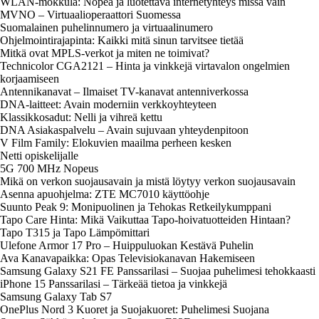
WLAN-mokkula: Nopea ja luotettava internetyhteys missä vain
MVNO – Virtuaalioperaattori Suomessa
Suomalainen puhelinnumero ja virtuaalinumero
Ohjelmointirajapinta: Kaikki mitä sinun tarvitsee tietää
Mitkä ovat MPLS-verkot ja miten ne toimivat?
Technicolor CGA2121 – Hinta ja vinkkejä virtavalon ongelmien
korjaamiseen
Antennikanavat – Ilmaiset TV-kanavat antenniverkossa
DNA-laitteet: Avain moderniin verkkoyhteyteen
Klassikkosadut: Nelli ja vihreä kettu
DNA Asiakaspalvelu – Avain sujuvaan yhteydenpitoon
V Film Family: Elokuvien maailma perheen kesken
Netti opiskelijalle
5G 700 MHz Nopeus
Mikä on verkon suojausavain ja mistä löytyy verkon suojausavain
Asenna apuohjelma: ZTE MC7010 käyttöohje
Suunto Peak 9: Monipuolinen ja Tehokas Retkeilykumppani
Tapo Care Hinta: Mikä Vaikuttaa Tapo-hoivatuotteiden Hintaan?
Tapo T315 ja Tapo Lämpömittari
Ulefone Armor 17 Pro – Huippuluokan Kestävä Puhelin
Ava Kanavapaikka: Opas Televisiokanavan Hakemiseen
Samsung Galaxy S21 FE Panssarilasi – Suojaa puhelimesi tehokkaasti
iPhone 15 Panssarilasi – Tärkeää tietoa ja vinkkejä
Samsung Galaxy Tab S7
OnePlus Nord 3 Kuoret ja Suojakuoret: Puhelimesi Suojana