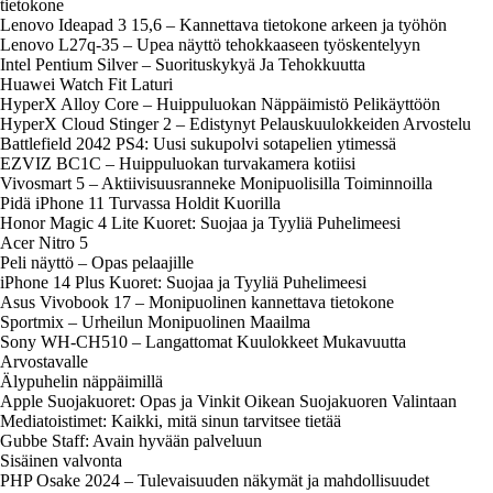
tietokone
Lenovo Ideapad 3 15,6 – Kannettava tietokone arkeen ja työhön
Lenovo L27q-35 – Upea näyttö tehokkaaseen työskentelyyn
Intel Pentium Silver – Suorituskykyä Ja Tehokkuutta
Huawei Watch Fit Laturi
HyperX Alloy Core – Huippuluokan Näppäimistö Pelikäyttöön
HyperX Cloud Stinger 2 – Edistynyt Pelauskuulokkeiden Arvostelu
Battlefield 2042 PS4: Uusi sukupolvi sotapelien ytimessä
EZVIZ BC1C – Huippuluokan turvakamera kotiisi
Vivosmart 5 – Aktiivisuusranneke Monipuolisilla Toiminnoilla
Pidä iPhone 11 Turvassa Holdit Kuorilla
Honor Magic 4 Lite Kuoret: Suojaa ja Tyyliä Puhelimeesi
Acer Nitro 5
Peli näyttö – Opas pelaajille
iPhone 14 Plus Kuoret: Suojaa ja Tyyliä Puhelimeesi
Asus Vivobook 17 – Monipuolinen kannettava tietokone
Sportmix – Urheilun Monipuolinen Maailma
Sony WH-CH510 – Langattomat Kuulokkeet Mukavuutta
Arvostavalle
Älypuhelin näppäimillä
Apple Suojakuoret: Opas ja Vinkit Oikean Suojakuoren Valintaan
Mediatoistimet: Kaikki, mitä sinun tarvitsee tietää
Gubbe Staff: Avain hyvään palveluun
Sisäinen valvonta
PHP Osake 2024 – Tulevaisuuden näkymät ja mahdollisuudet