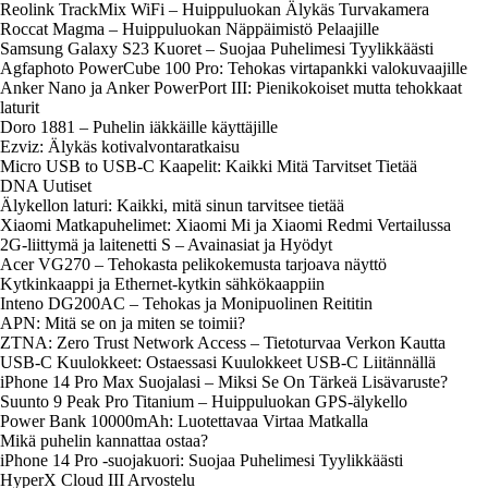
Reolink TrackMix WiFi – Huippuluokan Älykäs Turvakamera
Roccat Magma – Huippuluokan Näppäimistö Pelaajille
Samsung Galaxy S23 Kuoret – Suojaa Puhelimesi Tyylikkäästi
Agfaphoto PowerCube 100 Pro: Tehokas virtapankki valokuvaajille
Anker Nano ja Anker PowerPort III: Pienikokoiset mutta tehokkaat
laturit
Doro 1881 – Puhelin iäkkäille käyttäjille
Ezviz: Älykäs kotivalvontaratkaisu
Micro USB to USB-C Kaapelit: Kaikki Mitä Tarvitset Tietää
DNA Uutiset
Älykellon laturi: Kaikki, mitä sinun tarvitsee tietää
Xiaomi Matkapuhelimet: Xiaomi Mi ja Xiaomi Redmi Vertailussa
2G-liittymä ja laitenetti S – Avainasiat ja Hyödyt
Acer VG270 – Tehokasta pelikokemusta tarjoava näyttö
Kytkinkaappi ja Ethernet-kytkin sähkökaappiin
Inteno DG200AC – Tehokas ja Monipuolinen Reititin
APN: Mitä se on ja miten se toimii?
ZTNA: Zero Trust Network Access – Tietoturvaa Verkon Kautta
USB-C Kuulokkeet: Ostaessasi Kuulokkeet USB-C Liitännällä
iPhone 14 Pro Max Suojalasi – Miksi Se On Tärkeä Lisävaruste?
Suunto 9 Peak Pro Titanium – Huippuluokan GPS-älykello
Power Bank 10000mAh: Luotettavaa Virtaa Matkalla
Mikä puhelin kannattaa ostaa?
iPhone 14 Pro -suojakuori: Suojaa Puhelimesi Tyylikkäästi
HyperX Cloud III Arvostelu