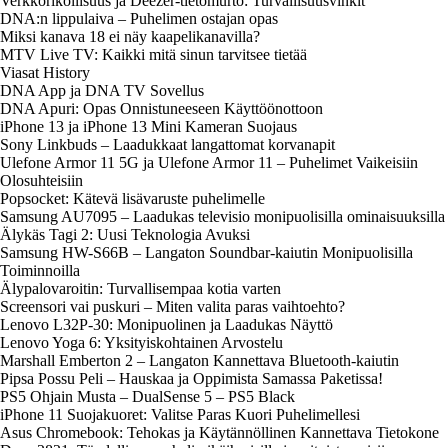
Verkkorikollisuus ja Deezer-tietomurto: Turvallisuusvinkit
DNA:n lippulaiva – Puhelimen ostajan opas
Miksi kanava 18 ei näy kaapelikanavilla?
MTV Live TV: Kaikki mitä sinun tarvitsee tietää
Viasat History
DNA App ja DNA TV Sovellus
DNA Apuri: Opas Onnistuneeseen Käyttöönottoon
iPhone 13 ja iPhone 13 Mini Kameran Suojaus
Sony Linkbuds – Laadukkaat langattomat korvanapit
Ulefone Armor 11 5G ja Ulefone Armor 11 – Puhelimet Vaikeisiin
Olosuhteisiin
Popsocket: Kätevä lisävaruste puhelimelle
Samsung AU7095 – Laadukas televisio monipuolisilla ominaisuuksilla
Älykäs Tagi 2: Uusi Teknologia Avuksi
Samsung HW-S66B – Langaton Soundbar-kaiutin Monipuolisilla
Toiminnoilla
Älypalovaroitin: Turvallisempaa kotia varten
Screensori vai puskuri – Miten valita paras vaihtoehto?
Lenovo L32P-30: Monipuolinen ja Laadukas Näyttö
Lenovo Yoga 6: Yksityiskohtainen Arvostelu
Marshall Emberton 2 – Langaton Kannettava Bluetooth-kaiutin
Pipsa Possu Peli – Hauskaa ja Oppimista Samassa Paketissa!
PS5 Ohjain Musta – DualSense 5 – PS5 Black
iPhone 11 Suojakuoret: Valitse Paras Kuori Puhelimellesi
Asus Chromebook: Tehokas ja Käytännöllinen Kannettava Tietokone