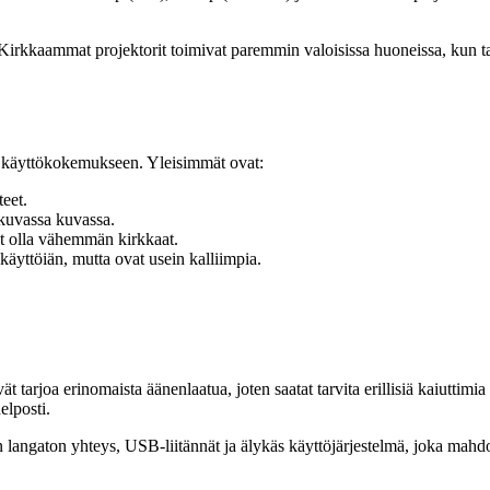
. Kirkkaammat projektorit toimivat paremmin valoisissa huoneissa, kun
taa käyttökokemukseen. Yleisimmät ovat:
eet.
kuvassa kuvassa.
at olla vähemmän kirkkaat.
äyttöiän, mutta ovat usein kalliimpia.
ät tarjoa erinomaista äänenlaatua, joten saatat tarvita erillisiä kaiutti
elposti.
langaton yhteys, USB-liitännät ja älykäs käyttöjärjestelmä, joka mahdoll