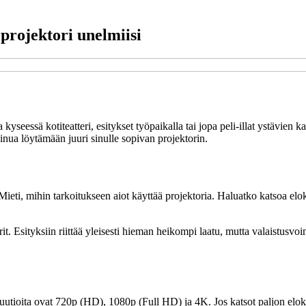
 projektori unelmiisi
a kyseessä kotiteatteri, esitykset työpaikalla tai jopa peli-illat ystävien
sinua löytämään juuri sinulle sopivan projektorin.
ti, mihin tarkoitukseen aiot käyttää projektoria. Haluatko katsoa elokuv
värit. Esityksiin riittää yleisesti hieman heikompi laatu, mutta valaist
luutioita ovat 720p (HD), 1080p (Full HD) ja 4K. Jos katsot paljon elok