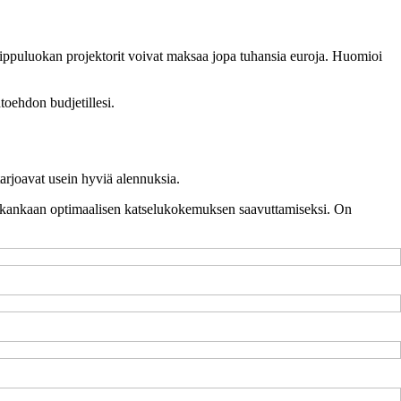
huippuluokan projektorit voivat maksaa jopa tuhansia euroja. Huomioi
toehdon budjetillesi.
tarjoavat usein hyviä alennuksia.
lkokankaan optimaalisen katselukokemuksen saavuttamiseksi. On