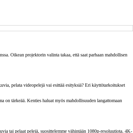
 kanssa. Oikean projektorin valinta takaa, että saat parhaan mahdollisen
ia, pelata videopelejä vai esittää esityksiä? Eri käyttötarkoitukset
usvoima on tärkeää. Kenties haluat myös mahdollisuuden langattomaan
uvia tai pelaat pelejä, suosittelemme vähintään 1080p-resoluutiota. 4K-