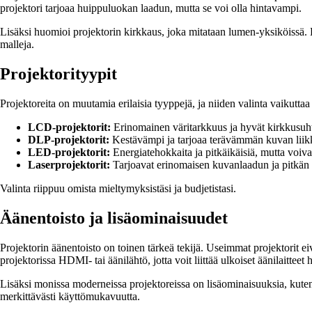
projektori tarjoaa huippuluokan laadun, mutta se voi olla hintavampi.
Lisäksi huomioi projektorin kirkkaus, joka mitataan lumen-yksiköissä
malleja.
Projektorityypit
Projektoreita on muutamia erilaisia tyyppejä, ja niiden valinta vaikut
LCD-projektorit:
Erinomainen väritarkkuus ja hyvät kirkkusuht
DLP-projektorit:
Kestävämpi ja tarjoaa terävämmän kuvan liik
LED-projektorit:
Energiatehokkaita ja pitkäikäisiä, mutta voiv
Laserprojektorit:
Tarjoavat erinomaisen kuvanlaadun ja pitkän k
Valinta riippuu omista mieltymyksistäsi ja budjetistasi.
Äänentoisto ja lisäominaisuudet
Projektorin äänentoisto on toinen tärkeä tekijä. Useimmat projektorit eiv
projektorissa HDMI- tai äänilähtö, jotta voit liittää ulkoiset äänilaitteet h
Lisäksi monissa moderneissa projektoreissa on lisäominaisuuksia, kuten 
merkittävästi käyttömukavuutta.