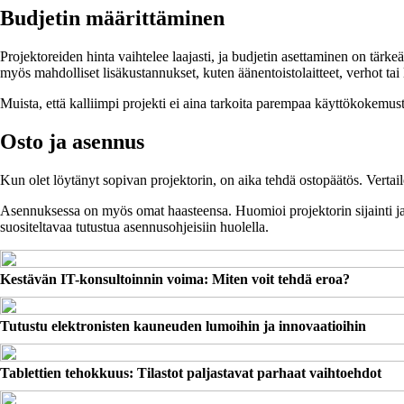
Budjetin määrittäminen
Projektoreiden hinta vaihtelee laajasti, ja budjetin asettaminen on tä
myös mahdolliset lisäkustannukset, kuten äänentoistolaitteet, verhot tai
Muista, että kalliimpi projekti ei aina tarkoita parempaa käyttökokemusta
Osto ja asennus
Kun olet löytänyt sopivan projektorin, on aika tehdä ostopäätös. Vertail
Asennuksessa on myös omat haasteensa. Huomioi projektorin sijainti j
suositeltavaa tutustua asennusohjeisiin huolella.
Kestävän IT-konsultoinnin voima: Miten voit tehdä eroa?
Tutustu elektronisten kauneuden lumoihin ja innovaatioihin
Tablettien tehokkuus: Tilastot paljastavat parhaat vaihtoehdot