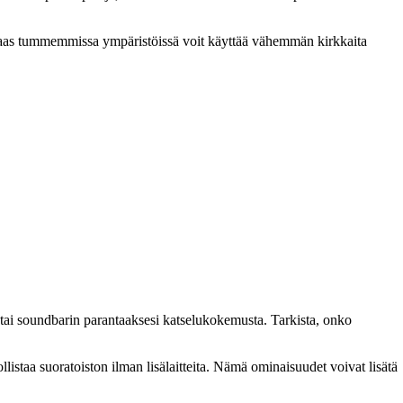
 taas tummemmissa ympäristöissä voit käyttää vähemmän kirkkaita
mia tai soundbarin parantaaksesi katselukokemusta. Tarkista, onko
istaa suoratoiston ilman lisälaitteita. Nämä ominaisuudet voivat lisätä