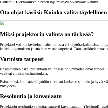
Laitteet
SE
Elektroniikka
Internet
Ohjelmisto
Web
Neuvonta
Kehitys
Ota ohjat käsiisi: Kuinka valita täydellinen
Miksi projektorin valinta on tärkeää?
Projektori voi olla keskeinen laite monissa eri käyttötarkoituksissa, olip
katselukokemuksen ja että laite vastaa tarpeitasi. Tämä artikkeli auttaa 
Varmista tarpeesi
Ensimmäinen askel projektorin valinnassa on ymmärtää omat tarpeesi. Mie
vaativat erilaisia ominaisuuksia.
Esimerkiksi, kotiteatterikäyttöön tarvitaan korkea resoluutio ja hyvät 
yhteyteen?
Resoluutio ja kuvanlaatu
Projektorin resoluutio vaikuttaa suuresti kuvanlaatuun. Yleisimpiä reso