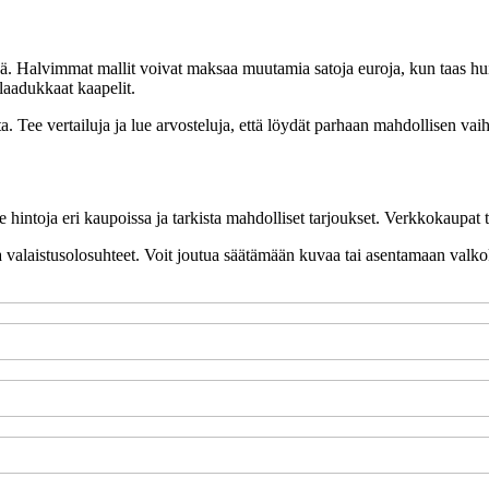
rkeää. Halvimmat mallit voivat maksaa muutamia satoja euroja, kun taas 
 laadukkaat kaapelit.
. Tee vertailuja ja lue arvosteluja, että löydät parhaan mahdollisen vaih
e hintoja eri kaupoissa ja tarkista mahdolliset tarjoukset. Verkkokaupat 
a valaistusolosuhteet. Voit joutua säätämään kuvaa tai asentamaan va