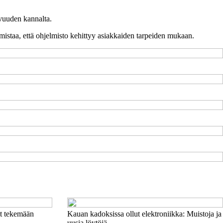
uvuuden kannalta.
armistaa, että ohjelmisto kehittyy asiakkaiden tarpeiden mukaan.
t tekemään
Kauan kadoksissa ollut elektroniikka: Muistoja ja
uusia löytöjä