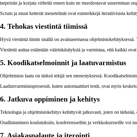
tarpeisiin ja korjata virheitä ennen kuin ne muodostavat suuremman o
Scrum ja muut ketterät menetelmät ovat esimerkkejä iteratiivisista kehit
4. Tehokas viestintä tiimissä
Hyvä viestintä tiimin sisällä on avainasemassa ohjelmistokehityksessä. Ti
Viestintä auttaa estämään väärinkäsityksiä ja varmistaa, että kaikki ovat
5. Koodikatselmoinnit ja laatuvarmistus
Ohjelmiston laatu on tärkeä tekijä sen menestyksessä. Koodikatselmoinni
Laadunvarmistusprosessit, kuten automaattiset testit, ovat myös keskeis
6. Jatkuva oppiminen ja kehitys
Teknologia ja ohjelmistokehitys kehittyvät jatkuvasti, joten on tärkeää, 
Osallistuminen koulutuksiin, konferensseihin ja verkkokursseille voi tuo
7. Asiakaspalaute ja iterointi