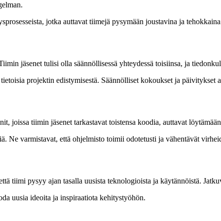
ngelman.
ysprosesseista, jotka auttavat tiimejä pysymään joustavina ja tehokkaina
imin jäsenet tulisi olla säännöllisessä yhteydessä toisiinsa, ja tiedonkul
 tietoisia projektin edistymisestä. Säännölliset kokoukset ja päivitykset 
t, joissa tiimin jäsenet tarkastavat toistensa koodia, auttavat löytämää
iä. Ne varmistavat, että ohjelmisto toimii odotetusti ja vähentävät vir
että tiimi pysyy ajan tasalla uusista teknologioista ja käytännöistä. Jatk
da uusia ideoita ja inspiraatiota kehitystyöhön.