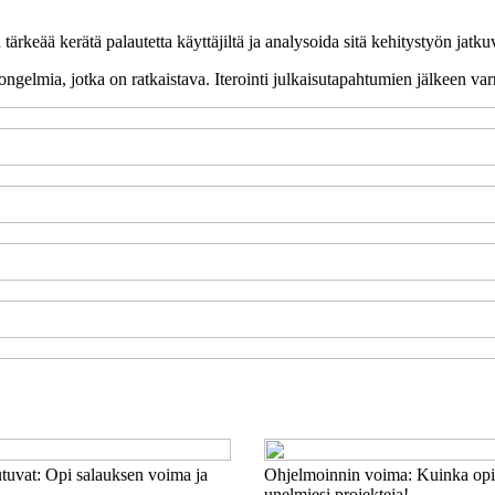
ärkeää kerätä palautetta käyttäjiltä ja analysoida sitä kehitystyön jatk
ai ongelmia, jotka on ratkaistava. Iterointi julkaisutapahtumien jälkeen v
tuvat: Opi salauksen voima ja
Ohjelmoinnin voima: Kuinka opi
unelmiesi projekteja!