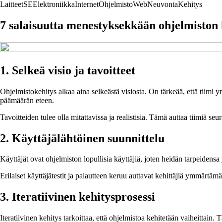
Laitteet
SE
Elektroniikka
Internet
Ohjelmisto
Web
Neuvonta
Kehitys
7 salaisuutta menestyksekkään ohjelmiston
1. Selkeä visio ja tavoitteet
Ohjelmistokehitys alkaa aina selkeästä visiosta. On tärkeää, että tiimi
päämäärän eteen.
Tavoitteiden tulee olla mitattavissa ja realistisia. Tämä auttaa tiimiä s
2. Käyttäjälähtöinen suunnittelu
Käyttäjät ovat ohjelmiston lopullisia käyttäjiä, joten heidän tarpeidensa
Erilaiset käyttäjätestit ja palautteen keruu auttavat kehittäjiä ymmärtä
3. Iteratiivinen kehitysprosessi
Iteratiivinen kehitys tarkoittaa, että ohjelmistoa kehitetään vaiheittai