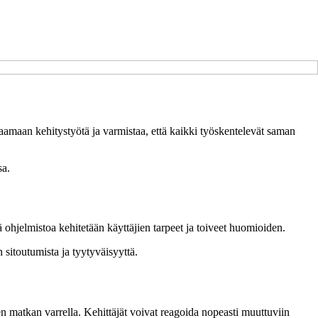
taamaan kehitystyötä ja varmistaa, että kaikki työskentelevät saman
sa.
ä ohjelmistoa kehitetään käyttäjien tarpeet ja toiveet huomioiden.
 sitoutumista ja tyytyväisyyttä.
en matkan varrella. Kehittäjät voivat reagoida nopeasti muuttuviin