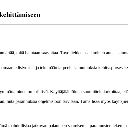
 kehittämiseen
 ymmärtää, mitä halutaan saavuttaa. Tavoitteiden asettaminen auttaa suun
euraamaan edistymistä ja tekemään tarpeellisia muutoksia kehitysprosessis
 ymmärtäminen on kriittistä. Käyttäjälähtöinen suunnittelu tarkoittaa, ett
mään, mitä parannuksia ohjelmistoon tarvitaan. Tämä lisää myös käyttäjien
n. Tämä mahdollistaa jatkuvan palautteen saamisen ja parannusten tekemis