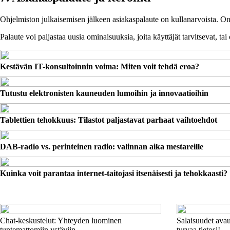
Ohjelmiston julkaisemisen jälkeen asiakaspalaute on kullanarvoista. On t
Palaute voi paljastaa uusia ominaisuuksia, joita käyttäjät tarvitsevat, t
Kestävän IT-konsultoinnin voima: Miten voit tehdä eroa?
Tutustu elektronisten kauneuden lumoihin ja innovaatioihin
Tablettien tehokkuus: Tilastot paljastavat parhaat vaihtoehdot
DAB-radio vs. perinteinen radio: valinnan aika mestareille
Kuinka voit parantaa internet-taitojasi itsenäisesti ja tehokkaasti?
Chat-keskustelut: Yhteyden luominen
Salaisuudet avau
tuntemattomiin ystäviin
turvaa tietosi!